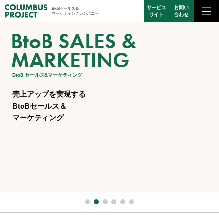
サービス
お問い
BtoBセールス＆
マーケティングカンパニー
サイト
合わせ
ANALYSIS &
PRONI Imitsu
BtoB SALES &
COMMUNICATION
DIGITAL
EC SITE
ANALYSIS &
PRONI Imitsu
OPERATION
Award 2024
MARKETING
DESIGN
MARKETING
DEVELOPMENT
OPERATION
Award 2024
分析・運用プロジェクト
PRONI アイミツアワード 2024上期 受賞
BtoB セールス&マーケティング
コミュニケーションデザイン
デジタルマーケティング・広告運用
ECサイト構築プロジェクト
分析・運用プロジェクト
PRONI アイミツアワード 2024上期 受賞
ゴールを見据えて
コールセンター・営業代行部門にて
売上アップを実現する
人の心を動かす
デジタルによって、
デジタル領域の
ゴールを見据えて
コールセンター・営業代行部門にて
分析をする
アワードを受賞しました
BtoBセールス＆
コミュニケーションを
マーケティングは
顧客体験を改革し
分析をする
アワードを受賞しました
改善計画を
マーケティング
次の進化を
EC事業の成長を
改善計画を
組み立てるまでが
広告運用も含めた、
実現します
組み立てるまでが
分析業務
データ活用をご提案
分析業務