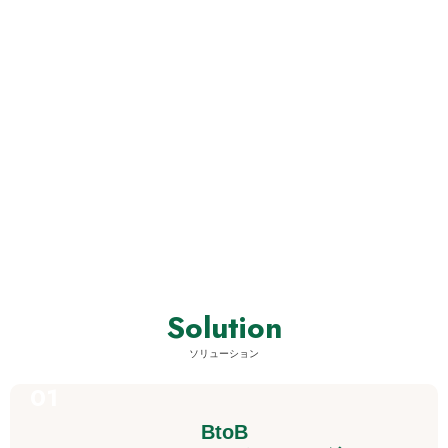
OUR MISSION
プロジェクトを成功に導く
私たちは、多くのプロフェッショナルパートナーとともに、複雑な
プロジェクトを成功に導きます。
セールス、マーケティング、コンテンツ開発、組織活性、新規事業
など、事業成長にこだわり、あらゆる手段を用いて、事業を共に成
長させます。
MORE
Solution
ソリューション
BtoB