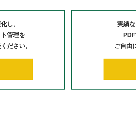
適化し、
実績な
クト管理を
PD
談ください。
ご自由