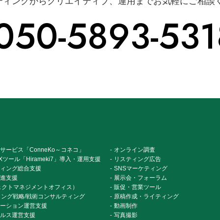
ティングからクリエイティブ、運用までお気軽にご相談
050-5893-531
サービス「ConneKo～コネコ」
オンライン調査
ツール「Hirameki7」導入・運用支援
リスティング広告
ィング総合支援
SNSマーケティング
進支援
展示会・フォーラム
ェクトマネジメントオフィス）
販促・営業ツール
ティング戦略/戦術コンサルティング
原稿作成・ライティング
ーション運営支援
動画制作
ルス運営支援
写真撮影