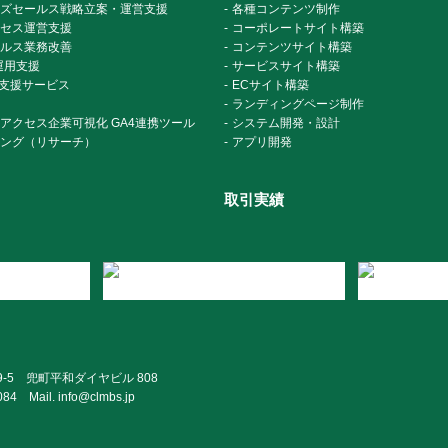
ズセールス戦略立案・運営支援
各種コンテンツ制作
セス運営支援
コーポレートサイト構築
ルス業務改善
コンテンツサイト構築
運用支援
サービスサイト構築
e運用支援サービス
ECサイト構築
ランディングページ制作
アクセス企業可視化 GA4連携ツール
システム開発・設計
ング（リサーチ）
アプリ開発
取引実績
9-5 兜町平和ダイヤビル 808
084
Mail. info@clmbs.jp