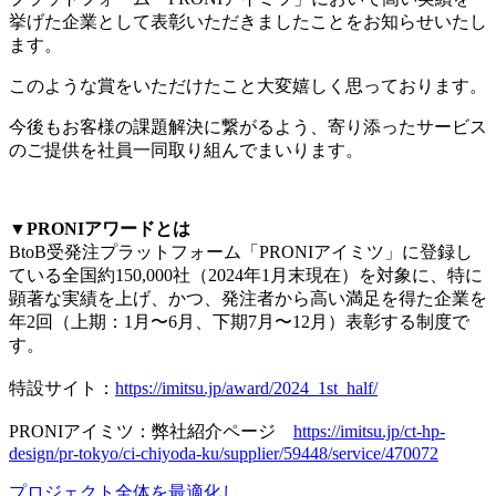
挙げた企業として表彰いただきましたことをお知らせいたし
ます。
このような賞をいただけたこと⼤変嬉しく思っております。
今後もお客様の課題解決に繋がるよう、寄り添ったサービス
のご提供を社員⼀同取り組んでまいります。
▼PRONIアワードとは
BtoB受発注プラットフォーム「PRONIアイミツ」に登録し
ている全国約150,000社（2024年1⽉末現在）を対象に、特に
顕著な実績を上げ、かつ、発注者から⾼い満⾜を得た企業を
年2回（上期：1⽉〜6⽉、下期7⽉〜12⽉）表彰する制度で
す。
特設サイト：
https://imitsu.jp/award/2024_1st_half/
PRONIアイミツ：弊社紹介ページ
https://imitsu.jp/ct-hp-
design/pr-tokyo/ci-chiyoda-ku/supplier/59448/service/470072
プロジェクト全体を最適化し、