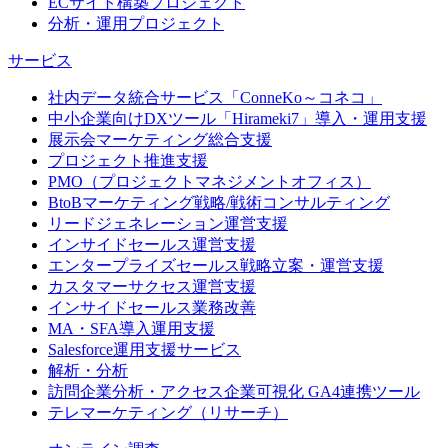
ECサイト構築プロジェクト
分析・運用プロジェクト
サービス
社内データ統合サービス「ConneKo～コネコ」
中小企業向けDXツール「Hirameki7」導入・運用支援
展示会マーケティング総合支援
プロジェクト推進支援
PMO（プロジェクトマネジメントオフィス）
BtoBマーケティング戦略/戦術コンサルティング
リードジェネレーション運営支援
インサイドセールス運営支援
エンタープライズセールス戦略立案・運営支援
カスタマーサクセス運営支援
インサイドセールス業務改善
MA・SFA導入運用支援
Salesforce運用支援サービス
解析・分析
訪問企業分析・アクセス企業可視化 GA4連携ツール
テレマーケティング（リサーチ）