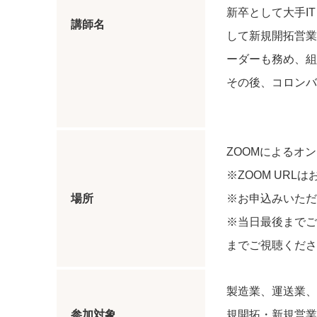
新卒として大手I
講師名
して新規開拓営業
ーダーも務め、組
その後、コロン
ZOOMによるオ
※ZOOM UR
場所
※お申込みいただ
※当日最後までご
までご視聴くださ
製造業、運送業、
参加対象
規開拓・新規営業